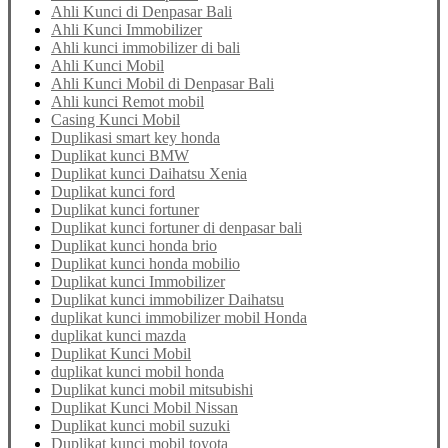
Ahli Kunci di Denpasar Bali
Ahli Kunci Immobilizer
Ahli kunci immobilizer di bali
Ahli Kunci Mobil
Ahli Kunci Mobil di Denpasar Bali
Ahli kunci Remot mobil
Casing Kunci Mobil
Duplikasi smart key honda
Duplikat kunci BMW
Duplikat kunci Daihatsu Xenia
Duplikat kunci ford
Duplikat kunci fortuner
Duplikat kunci fortuner di denpasar bali
Duplikat kunci honda brio
Duplikat kunci honda mobilio
Duplikat kunci Immobilizer
Duplikat kunci immobilizer Daihatsu
duplikat kunci immobilizer mobil Honda
duplikat kunci mazda
Duplikat Kunci Mobil
duplikat kunci mobil honda
Duplikat kunci mobil mitsubishi
Duplikat Kunci Mobil Nissan
Duplikat kunci mobil suzuki
Duplikat kunci mobil toyota