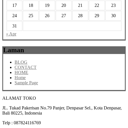
17
18
19
20
21
22
23
24
25
26
27
28
29
30
31
« Apr
Laman
BLOG
CONTACT
HOME
Home
Sample Page
ALAMAT TOKO
JL. Tukad Pakerisan No.79 Panjer, Denpasar Sel., Kota Denpasar,
Bali 80225, Indonesia
Telp : 087824116769