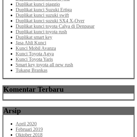
Duplikat kunci piaggio
Duplikat kunci Suzuki Ertiga
Duplikat kunci suzuki swift
Duplikat kunci suzuki SX4 X-Over
Duplikat kunci toyota Calya di Denpasar
Duplikat kunci toyota rush
Duplikat smart key
Jasa Ahli Kunci
Kunci Mobil Avanza
Kunci Toyota Agya
Kunci Toyota Yaris
Smart key toyota all new rush
Tukang Brankas
Komentar Terbaru
Arsip
April 2020
Februari 2019
Oktober 2018