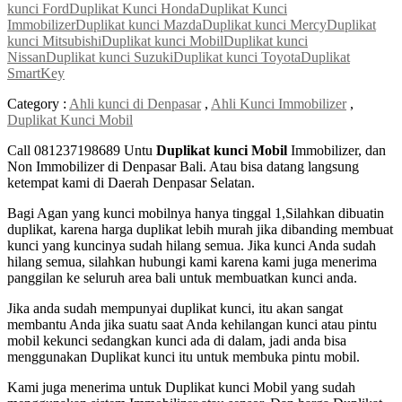
kunci Ford
Duplikat Kunci Honda
Duplikat Kunci
Immobilizer
Duplikat kunci Mazda
Duplikat kunci Mercy
Duplikat
kunci Mitsubishi
Duplikat kunci Mobil
Duplikat kunci
Nissan
Duplikat kunci Suzuki
Duplikat kunci Toyota
Duplikat
SmartKey
Category :
Ahli kunci di Denpasar
,
Ahli Kunci Immobilizer
,
Duplikat Kunci Mobil
Call 081237198689 Untu
Duplikat kunci Mobil
Immobilizer, dan
Non Immobilizer di Denpasar Bali. Atau bisa datang langsung
ketempat kami di Daerah Denpasar Selatan.
Bagi Agan yang kunci mobilnya hanya tinggal 1,Silahkan dibuatin
duplikat, karena harga duplikat lebih murah jika dibanding membuat
kunci yang kuncinya sudah hilang semua. Jika kunci Anda sudah
hilang semua, silahkan hubungi kami karena kami juga menerima
panggilan ke seluruh area bali untuk membuatkan kunci anda.
Jika anda sudah mempunyai duplikat kunci, itu akan sangat
membantu Anda jika suatu saat Anda kehilangan kunci atau pintu
mobil kekunci sedangkan kunci ada di dalam, jadi anda bisa
menggunakan Duplikat kunci itu untuk membuka pintu mobil.
Kami juga menerima untuk Duplikat kunci Mobil yang sudah