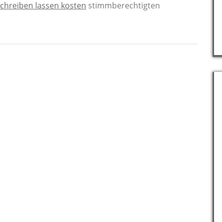
chreiben lassen kosten
stimmberechtigten