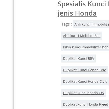
Spesialis Kunc
jenis Honda
Tags :
Ahli kunci Immobilize
Ahli kunci Mobil di Bali
Bikin kunci immobilizer ho
Duplikat Kunci BRV
Duplikat Kunci Honda Brio
Duplikat Kunci Honda Civic
Duplikat kunci honda Crv
Duplikat kunci Honda Freed