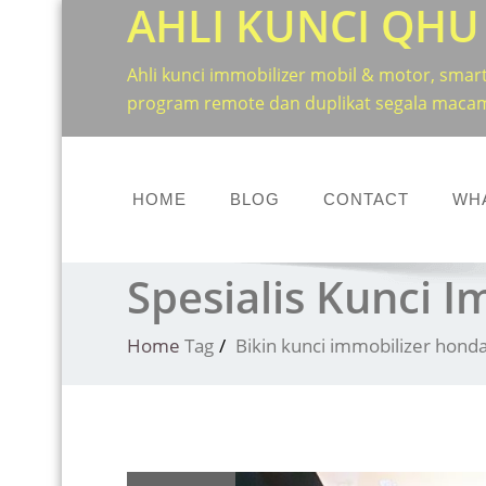
AHLI KUNCI QHU
Skip
to
content
Ahli kunci immobilizer mobil & motor, smart 
program remote dan duplikat segala macam
HOME
BLOG
CONTACT
WH
Spesialis Kunci 
Home
Tag
Bikin kunci immobilizer hond