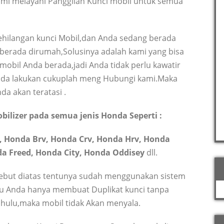
mi melayani Panggilan Kunci mobil untuk semua
ehilangan kunci Mobil,dan Anda sedang berada
 berada dirumah,Solusinya adalah kami yang bisa
mobil Anda berada,jadi Anda tidak perlu kawatir
nda lakukan cukuplah meng Hubungi kami.Maka
da akan teratasi .
bilizer pada semua jenis Honda Seperti :
o, Honda Brv, Honda Crv, Honda Hrv, Honda
da Freed, Honda City, Honda Oddisey
dll.
 sebut diatas tentunya sudah menggunakan sistem
au Anda hanya membuat Duplikat kunci tanpa
ulu,maka mobil tidak Akan menyala.