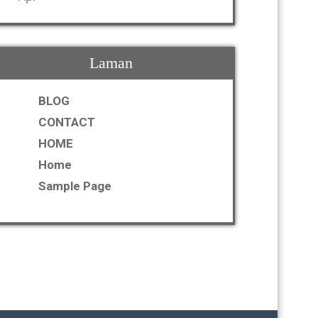
Laman
BLOG
CONTACT
HOME
Home
Sample Page