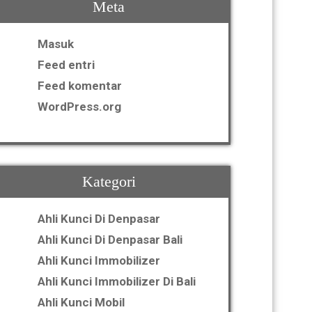
Meta
Masuk
Feed entri
Feed komentar
WordPress.org
Kategori
Ahli Kunci Di Denpasar
Ahli Kunci Di Denpasar Bali
Ahli Kunci Immobilizer
Ahli Kunci Immobilizer Di Bali
Ahli Kunci Mobil