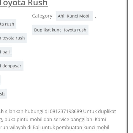
 Toyota Rush
Category :
,
Ahli Kunci Mobil
ota rush
Duplikat kunci toyota rush
a toyota rush
i bali
di denpasar
ush
sh
silahkan hubungi di 081237198689 Untuk duplikat
ng, buka pintu mobil dan service panggilan. Kami
ruh wilayah di Bali untuk pembuatan kunci mobil