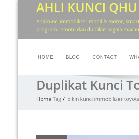
AHLI KUNCI QHU
Skip
to
content
Ahli kunci immobilizer mobil & motor, smart 
program remote dan duplikat segala macam
HOME
BLOG
CONTACT
WH
Duplikat Kunci T
Home
Tag
bikin kunci immobilizer toyot