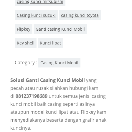
casing kunci mitsubishi
Casing kunci suzuki
casing kunci toyota
Flipkey
Ganti casing Kunci Mobil
Key shell
Kunci lipat
Category :
Casing Kunci Mobil
Solusi Ganti Casing Kunci Mobil
yang
pecah atau rusak silahkan hubungi kami
di
081237198689
untuk semua jenis casing
kunci mobil baik casing seperti aslinya
ataupun model kunci lipat atau Flipkey kami
menyediakanya beserta dengan grafir anak
kuncinya.