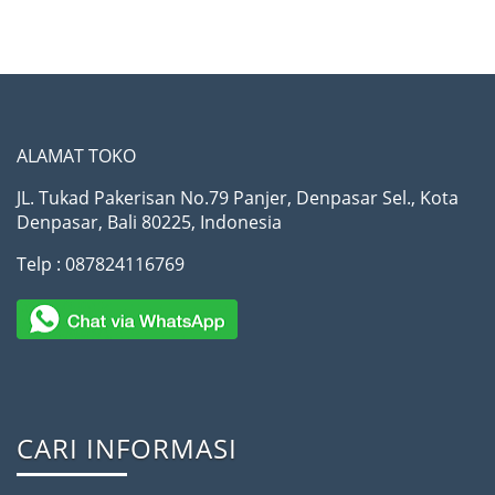
ALAMAT TOKO
JL. Tukad Pakerisan No.79 Panjer, Denpasar Sel., Kota
Denpasar, Bali 80225, Indonesia
Telp : 087824116769
CARI INFORMASI