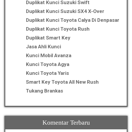
Duplikat Kunci Suzuki Swift
Duplikat Kunci Suzuki SX4 X-Over
Duplikat Kunci Toyota Calya Di Denpasar
Duplikat Kunci Toyota Rush
Duplikat Smart Key
Jasa Ahli Kunci
Kunci Mobil Avanza
Kunci Toyota Agya
Kunci Toyota Yaris
Smart Key Toyota All New Rush
Tukang Brankas
Komentar Terbaru