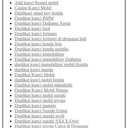
Ahli kunci Remot mobil
Casing Kunci Mobil
Duplikasi smart key honda
Duplikat kunci BMW
Duplikat kunci Daihatsu Xenia
Duplikat kunci ford
Duplikat kunci fortuner
Duplikat kunci fortuner di denpasar bali
Duplikat kunci honda brio
Duplikat kunci honda mobilio
Duplikat kunci Immobilizer
Duplikat kunci immobilizer Daihatsu
duplikat kunci immobilizer mobil Honda
duplikat kunci mazda
Duplikat Kunci Mobil
duplikat kunci mobil honda
Duplikat kunci mobil mitsubishi
Duplikat Kunci Mobil Nissan
Duplikat kunci mobil suzuki
Duplikat kunci mobil toyota
Duplikat kunci piaggio
Duplikat kunci Suzuki Ertiga
Duplikat kunci suzuki swift
Duplikat kunci suzuki SX4 X-Over
Duplikat kunci toyota Calya di Denpasar