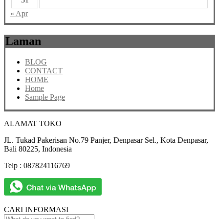
« Apr
Laman
BLOG
CONTACT
HOME
Home
Sample Page
ALAMAT TOKO
JL. Tukad Pakerisan No.79 Panjer, Denpasar Sel., Kota Denpasar,
Bali 80225, Indonesia
Telp : 087824116769
CARI INFORMASI