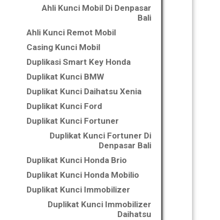
Ahli Kunci Mobil Di Denpasar
Bali
Ahli Kunci Remot Mobil
Casing Kunci Mobil
Duplikasi Smart Key Honda
Duplikat Kunci BMW
Duplikat Kunci Daihatsu Xenia
Duplikat Kunci Ford
Duplikat Kunci Fortuner
Duplikat Kunci Fortuner Di
Denpasar Bali
Duplikat Kunci Honda Brio
Duplikat Kunci Honda Mobilio
Duplikat Kunci Immobilizer
Duplikat Kunci Immobilizer
Daihatsu