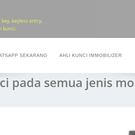
key, keyless entry,
 kunci.
ATSAPP SEKARANG
AHLI KUNCI IMMOBILIZER
nci pada semua jenis mo