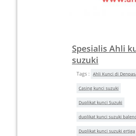
Spesialis Ahli 
suzuki
Tags :
Ahli Kunci di Denpas
Casing kunci suzuki
Duplikat kunci Suzuki
duplikat kunci suzuki balen
Duplikat kunci suzuki ertiga