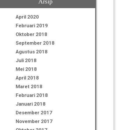
Arsip
April 2020
Februari 2019
Oktober 2018
September 2018
Agustus 2018
Juli 2018
Mei 2018
April 2018
Maret 2018
Februari 2018
Januari 2018
Desember 2017
November 2017