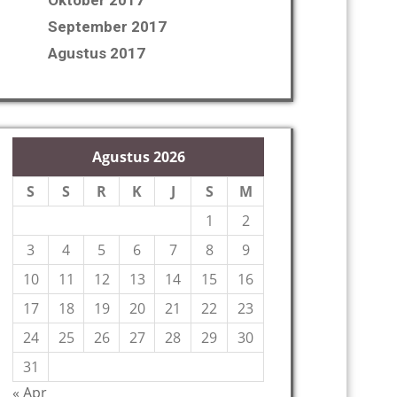
Oktober 2017
September 2017
Agustus 2017
Agustus 2026
S
S
R
K
J
S
M
1
2
3
4
5
6
7
8
9
10
11
12
13
14
15
16
17
18
19
20
21
22
23
24
25
26
27
28
29
30
31
« Apr