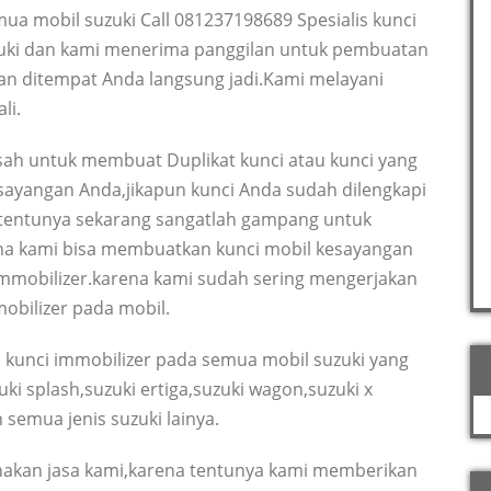
emua mobil suzuki Call 081237198689 Spesialis kunci
zuki dan kami menerima panggilan untuk pembuatan
an ditempat Anda langsung jadi.Kami melayani
li.
usah untuk membuat Duplikat kunci atau kunci yang
esayangan Anda,jikapun kunci Anda sudah dilengkapi
 tentunya sekarang sangatlah gampang untuk
a kami bisa membuatkan kunci mobil kesayangan
immobilizer.karena kami sudah sering mengerjakan
obilizer pada mobil.
unci immobilizer pada semua mobil suzuki yang
zuki splash,suzuki ertiga,suzuki wagon,suzuki x
 semua jenis suzuki lainya.
akan jasa kami,karena tentunya kami memberikan