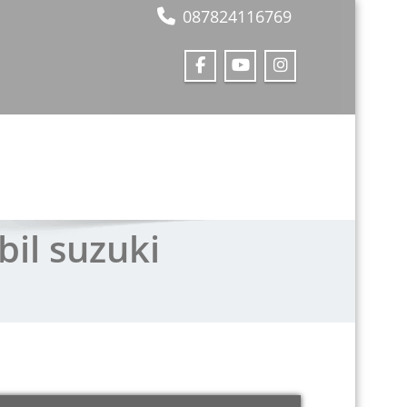
087824116769
bil suzuki