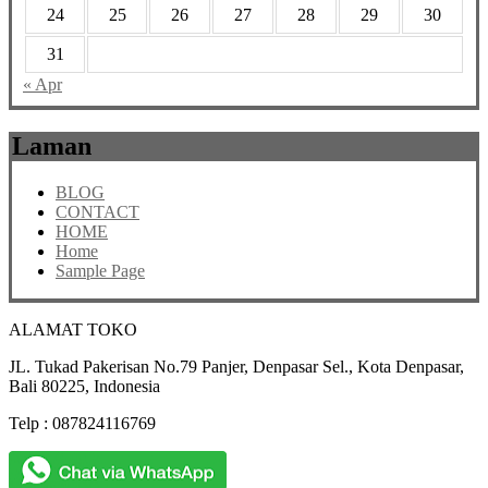
24
25
26
27
28
29
30
31
« Apr
Laman
BLOG
CONTACT
HOME
Home
Sample Page
ALAMAT TOKO
JL. Tukad Pakerisan No.79 Panjer, Denpasar Sel., Kota Denpasar,
Bali 80225, Indonesia
Telp : 087824116769