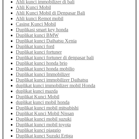
Ahli kunci immobilizer di bali
Ahli Kunci Mobil
Ahli Kunci Mobil di Denpasar Bali
Ahli kunci Remot mobil
Casing Kunci Mobil
Duplikasi smart key honda
Duplikat kunci BMW
Duplikat kunci Daihatsu Xenia
Duplikat kunci ford
Duplikat kunci fortuner
Duplikat kunci fortuner di denpasar bali
Duplikat kunci honda brio
Duplikat kunci honda mobilio
Duplikat kunci Immobilizer
Duplikat kunci immobilizer Daihatsu
duplikat kunci immobilizer mobil Honda
duplikat kunci mazda
Duplikat Kunci Mobil
duplikat kunci mobil honda
Duplikat kunci mobil mitsubishi
Duplikat Kunci Mobil Nissan
Duplikat kunci mobil suzuki
Duplikat kunci mobil toyota
Duplikat kunci piaggio
Duplikat kunci Suzuki Ertiga