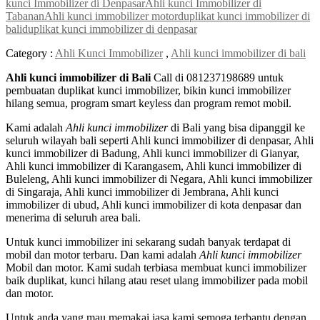
kunci Immobilizer di Denpasar
Ahli kunci Immobilizer di
Tabanan
Ahli kunci immobilizer motor
duplikat kunci immobilizer di
bali
duplikat kunci immobilizer di denpasar
Category :
Ahli Kunci Immobilizer
,
Ahli kunci immobilizer di bali
Ahli kunci immobilizer di Bali
Call di 081237198689 untuk
pembuatan duplikat kunci immobilizer, bikin kunci immobilizer
hilang semua, program smart keyless dan program remot mobil.
Kami adalah
Ahli kunci immobilizer
di Bali yang bisa dipanggil ke
seluruh wilayah bali seperti Ahli kunci immobilizer di denpasar, Ahli
kunci immobilizer di Badung, Ahli kunci immobilizer di Gianyar,
Ahli kunci immobilizer di Karangasem, Ahli kunci immobilizer di
Buleleng, Ahli kunci immobilizer di Negara, Ahli kunci immobilizer
di Singaraja, Ahli kunci immobilizer di Jembrana, Ahli kunci
immobilizer di ubud, Ahli kunci immobilizer di kota denpasar dan
menerima di seluruh area bali.
Untuk kunci immobilizer ini sekarang sudah banyak terdapat di
mobil dan motor terbaru. Dan kami adalah
Ahli kunci immobilizer
Mobil dan motor. Kami sudah terbiasa membuat kunci immobilizer
baik duplikat, kunci hilang atau reset ulang immobilizer pada mobil
dan motor.
Untuk anda yang mau memakai jasa kami semoga terbantu dengan