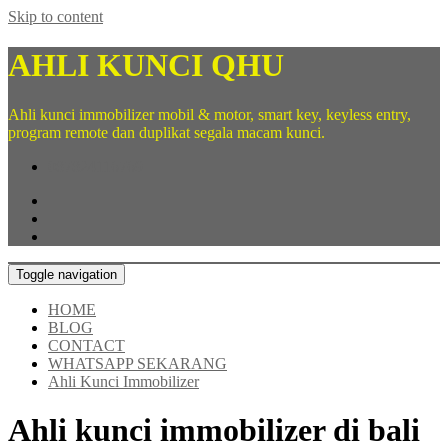
Skip to content
AHLI KUNCI QHU
Ahli kunci immobilizer mobil & motor, smart key, keyless entry,
program remote dan duplikat segala macam kunci.
087824116769
Toggle navigation
HOME
BLOG
CONTACT
WHATSAPP SEKARANG
Ahli Kunci Immobilizer
Ahli kunci immobilizer di bali