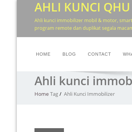
AHLI KUNCI QHU
Skip
to
content
Ahli kunci immobilizer mobil & motor, smart 
program remote dan duplikat segala macam
HOME
BLOG
CONTACT
WH
Ahli kunci immobi
Home
Tag
Ahli Kunci Immobilizer