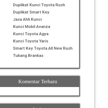
Duplikat Kunci Toyota Rush
Duplikat Smart Key
Jasa Ahli Kunci
Kunci Mobil Avanza
Kunci Toyota Agya
Kunci Toyota Yaris
Smart Key Toyota All New Rush
Tukang Brankas
Komentar Terbaru