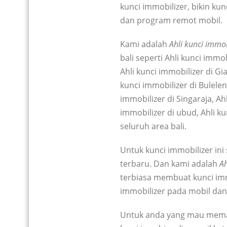
kunci immobilizer, bikin ku
dan program remot mobil.
Kami adalah
Ahli kunci immo
bali seperti Ahli kunci immo
Ahli kunci immobilizer di Gi
kunci immobilizer di Bulelen
immobilizer di Singaraja, Ah
immobilizer di ubud, Ahli k
seluruh area bali.
Untuk kunci immobilizer in
terbaru. Dan kami adalah
Ah
terbiasa membuat kunci immo
immobilizer pada mobil dan
Untuk anda yang mau memak