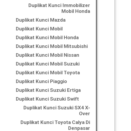
Duplikat Kunci Immobilizer
Mobil Honda
Duplikat Kunci Mazda
Duplikat Kunci Mobil
Duplikat Kunci Mobil Honda
Duplikat Kunci Mobil Mitsubishi
Duplikat Kunci Mobil Nissan
Duplikat Kunci Mobil Suzuki
Duplikat Kunci Mobil Toyota
Duplikat Kunci Piaggio
Duplikat Kunci Suzuki Ertiga
Duplikat Kunci Suzuki Swift
Duplikat Kunci Suzuki SX4 X-
Over
Duplikat Kunci Toyota Calya Di
Denpasar