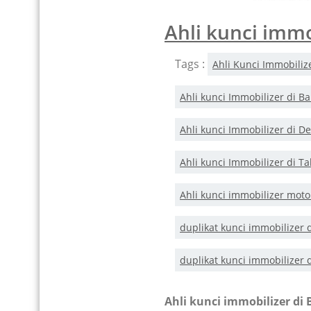
Ahli kunci immo
Tags :
Ahli Kunci Immobiliz
Ahli kunci Immobilizer di Ba
Ahli kunci Immobilizer di D
Ahli kunci Immobilizer di T
Ahli kunci immobilizer moto
duplikat kunci immobilizer d
duplikat kunci immobilizer 
Ahli kunci immobilizer di 