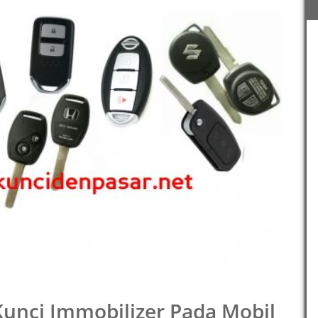
 Kunci Immobilizer Pada Mobil