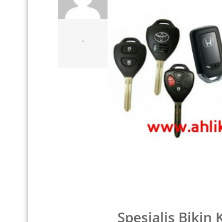
-
Spesialis Bikin