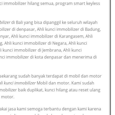
nci immobilizer hilang semua, program smart keyless
bilizer
di Bali yang bisa dipanggil ke seluruh wilayah
bilizer di denpasar, Ahli kunci immobilizer di Badung,
anyar, Ahli kunci immobilizer di Karangasem, Ahli
g, Ahli kunci immobilizer di Negara, Ahli kunci
li kunci immobilizer di Jembrana, Ahli kunci
unci immobilizer di kota denpasar dan menerima di
i sekarang sudah banyak terdapat di mobil dan motor
li kunci immobilizer
Mobil dan motor. Kami sudah
bilizer baik duplikat, kunci hilang atau reset ulang
 motor.
ai jasa kami semoga terbantu dengan kami karena