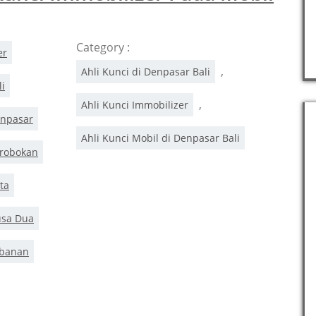
Category :
er
,
Ahli Kunci di Denpasar Bali
li
,
Ahli Kunci Immobilizer
enpasar
Ahli Kunci Mobil di Denpasar Bali
erobokan
ta
usa Dua
abanan